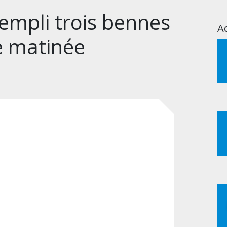
rempli trois bennes
Ac
e matinée