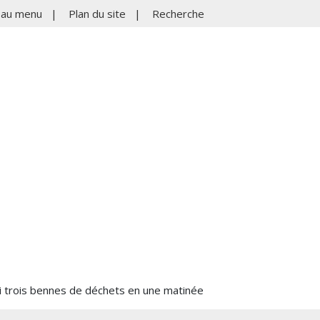
r au menu
|
Plan du site
|
Recherche
li trois bennes de déchets en une matinée