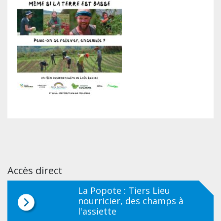
Accès direct
La Popote : Tiers Lieu
nourricier, des champs à
l'assiette