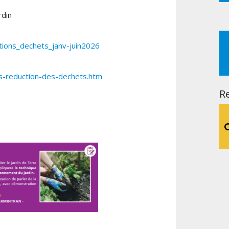
rdin
ions_dechets_janv-juin2026
rs-reduction-des-dechets.htm
R