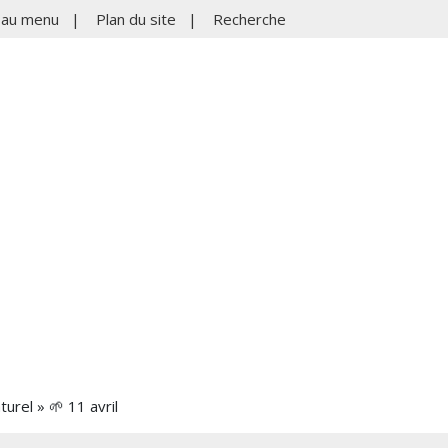
r au menu
|
Plan du site
|
Recherche
turel » 🌱 11 avril