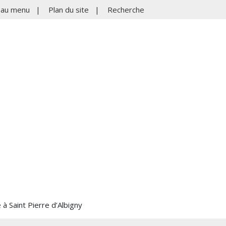
r au menu
|
Plan du site
|
Recherche
à Saint Pierre d’Albigny