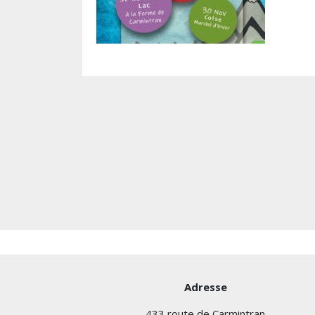
Adresse
433 route de Carmintran