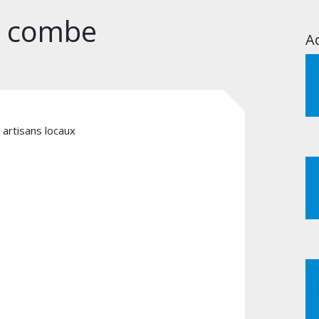
a combe
Ac
 artisans locaux