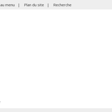
r au menu
|
Plan du site
|
Recherche
e