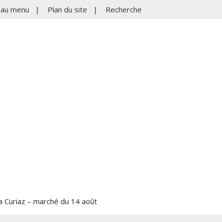
r au menu
|
Plan du site
|
Recherche
la Curiaz – marché du 14 août