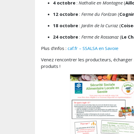
4 octobre
:
Nathalie en Montagne
(
Aill
12 octobre
:
Ferme du Forézan
(
Cogni
18 octobre
:
Jardin de la Curiaz
(
Coise
24 octobre
:
Ferme de Rossanaz
(
Le Ch
Plus d’infos :
caf.fr – SSALSA en Savoie
Venez rencontrer les producteurs, échanger s
produits !