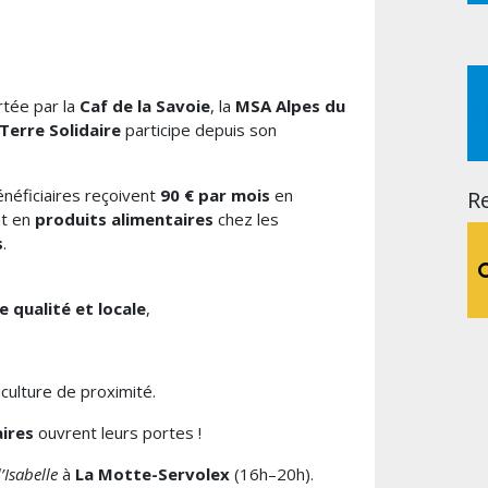
rtée par la
Caf de la Savoie
, la
MSA Alpes du
Terre Solidaire
participe depuis son
bénéficiaires reçoivent
90 € par mois
en
R
nt en
produits alimentaires
chez les
s
.
 qualité et locale
,
iculture de proximité.
ires
ouvrent leurs portes !
’Isabelle
à
La Motte-Servolex
(16h–20h).