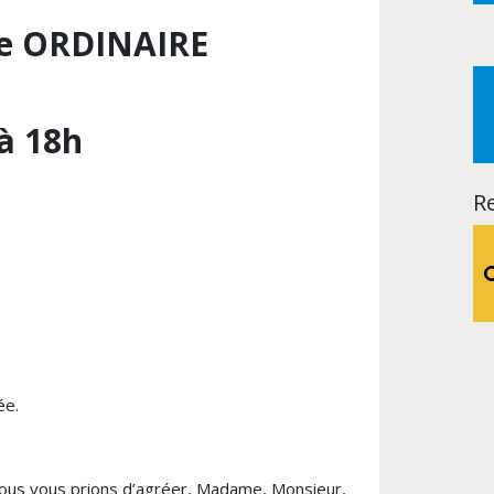
le
ORDINAIRE
à
18h
R
ée
.
ous
vous
prions
d’agréer
,
Madame
,
Monsieur
,