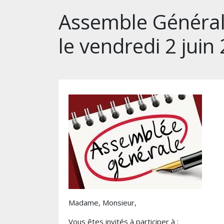
Assemble Générale
le vendredi 2 juin
Madame
,
Monsieur
,
Vous
êtes
invités
à
participer
à
: