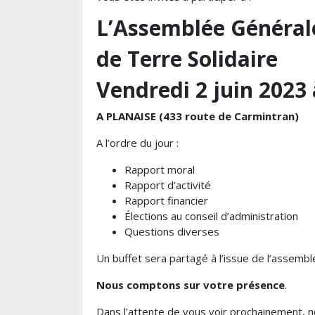
L’Assemblée
Généra
de
Terre
Solidaire
Vendredi
2
juin
2023
A
PLANAISE
(
433 route
de Carmintran
)
A
l’ordre
du
jour
:
Rapport
moral
Rapport
d’activité
Rapport
financier
Élections
au
conseil
d’administration
Questions
diverses
Un
buffet
sera
partagé
à l’issue
de
l’assembl
Nous
comptons
sur
votre
présence
.
Dans
l’attente
de
vous
voir
prochainement
,
n