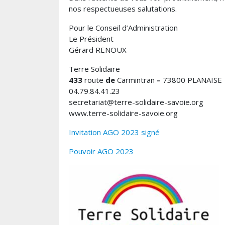
nos
respectueuses
salutations
.
Pour
le
Conseil
d’Administration
Le
Président
Gérard RENOUX
Terre
Solidaire
433
route
de
Carmintran
–
73800
PLANAISE
04.79.84.41.23
secretariat@terre-solidaire-savoie.org
www.terre-solidaire-savoie.org
Invitation AGO 2023 signé
Pouvoir AGO 2023