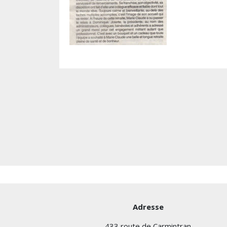
Adresse
433 route de Carmintran