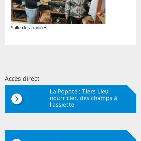
Salle des panires
Accès direct
La Popote : Tiers Lieu
nourricier, des champs à
l'assiette