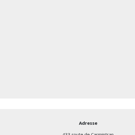
Adresse
433 route de Carmintran