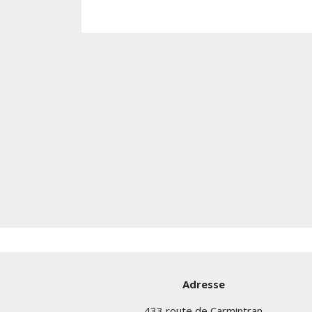
Adresse
433 route de Carmintran