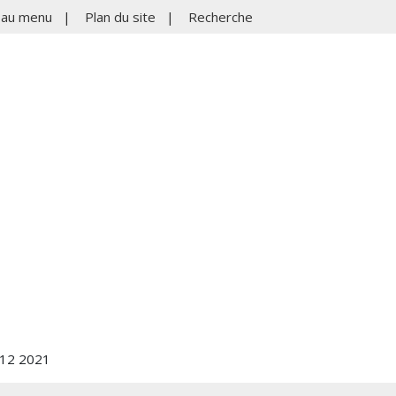
r au menu
|
Plan du site
|
Recherche
 12 2021