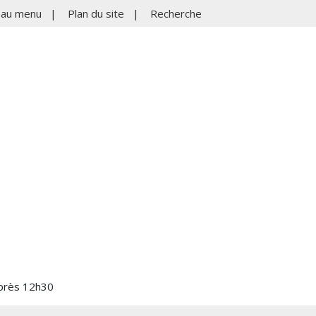
r au menu
|
Plan du site
|
Recherche
après 12h30