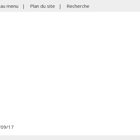
r au menu
|
Plan du site
|
Recherche
3/09/17